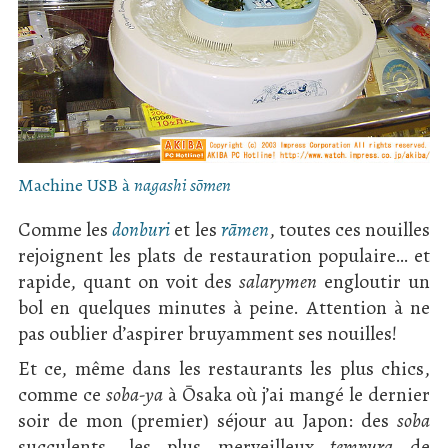
Machine USB à
nagashi sōmen
Comme les
donburi
et les
rāmen
, toutes ces nouilles
rejoignent les plats de restauration populaire… et
rapide, quant on voit des
salarymen
engloutir un
bol en quelques minutes à peine. Attention à ne
pas oublier d’aspirer bruyamment ses nouilles!
Et ce, même dans les restaurants les plus chics,
comme ce
soba-ya
à Ōsaka où j’ai mangé le dernier
soir de mon (premier) séjour au Japon: des
soba
succulents, les plus merveilleux
tempura
de