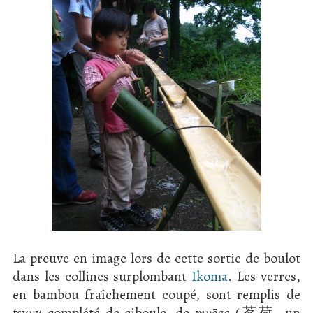
La preuve en image lors de cette sortie de boulot
dans les collines surplombant
Ikoma
. Les verres,
en bambou fraîchement coupé, sont remplis de
tsuyu
complété de ciboule, de
myōga
(茗荷, un