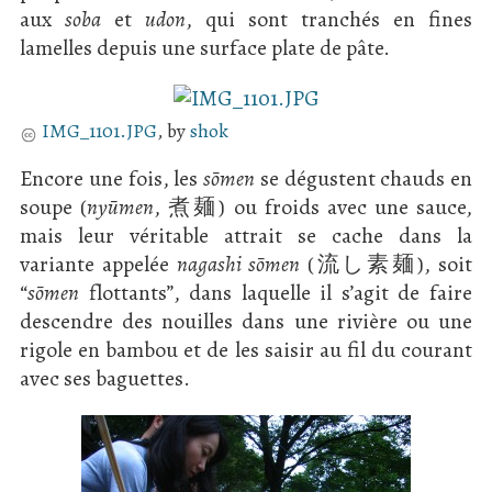
aux
soba
et
udon
, qui sont tranchés en fines
lamelles depuis une surface plate de pâte.
IMG_1101.JPG
, by
shok
Encore une fois, les
sōmen
se dégustent chauds en
soupe (
nyūmen
, 煮麺) ou froids avec une sauce,
mais leur véritable attrait se cache dans la
variante appelée
nagashi sōmen
(流し素麺), soit
“
sōmen
flottants”, dans laquelle il s’agit de faire
descendre des nouilles dans une rivière ou une
rigole en bambou et de les saisir au fil du courant
avec ses baguettes.