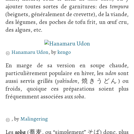
ajouter toutes sortes de garnitures: des
tempura
(beignets, généralement de crevette), de la viande,
des légumes, des poches de tofu frit, un œuf cru,
des algues, etc.
Hanamaru Udon
, by
kengo
En marge de sa version en soupe chaude,
particulièrement populaire en hiver, les
udon
sont
aussi servis grillés (
yakiudon
, 焼きうどん) ou
froids, quoique ces préparations soient plus
fréquemment associées aux
soba
.
, by
Malingering
Les
soba
(蕎麦, ou “simplement” そば) donc, plus