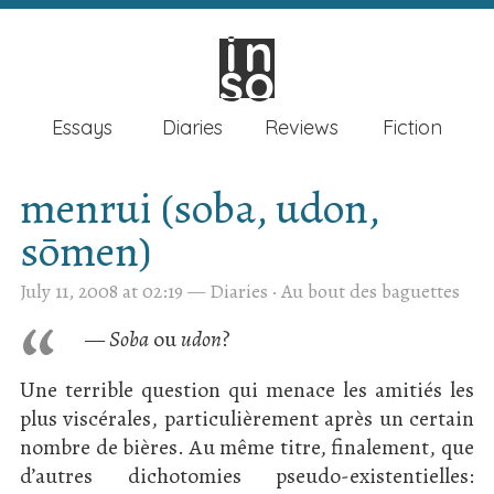
in
in
so
so
Essays
Diaries
Reviews
Fiction
menrui (soba, udon,
sōmen)
July 11, 2008 at 02:19
—
Diaries
·
Au bout des baguettes
—
Soba
ou
udon
?
Une terrible question qui menace les amitiés les
plus viscérales, particulièrement après un certain
nombre de bières. Au même titre, finalement, que
d’autres dichotomies pseudo-existentielles: