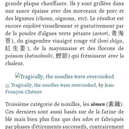
grande plaque chauffante. Ils y sont grillées dans
une sauce épaisse avec des morceaux de porc et
des légumes (choux, oignons, etc). Le résultat est
encore enjolivé visuellement et gustativement par
de la poudre d’algues verte pétante (
aonori
, 青海
苔), du gingembre vinaigré rouge vif (
beni shōga
,
紅生姜), de la mayonnaise et des flocons de
poisson (
katsuobushi
, 鰹節) qui frémissent avec la
chaleur.
Tragically, the noodles were overcooked
, by
Jean-
François Chénier
Troisième catégorie de nouilles, les
sōmen
(素麺).
Ces derniers sont aussi basés sur de la farine de
blé mais bien plus fins que des
udon
et fabriqués
par phases d’étirements successifs, contrairement