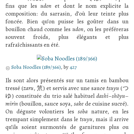
fins que les
udon
et dont le nom explicite la
composition: du sarrasin, d’où leur teinte plus
foncée. Bien qu’on puisse les goûter dans un
bouillon chaud comme les
udon
, on les préféreras
souvent froids, plus élégants et plus
rafraîchissants en été.
Soba Noodles (189/366)
, by
427
Ils sont alors présentés sur un tamis en bambou
tressé (
zaru
, 笊) et servis avec une sauce
tsuyu
(つ
ゆ) constituée du trio salé habituel
dashi
–
shōyu
–
mirin
(bouillon, sauce soya,
sake
de cuisine sucré).
On déguste volontiers les
soba
nature, en les
trempant simplement dans le
tsuyu
, mais il arrive
qu’ils soient surmontés de garnitures plus ou