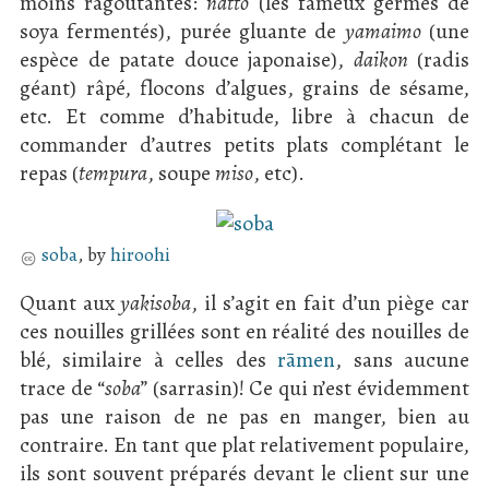
moins ragoûtantes:
nattō
(les fameux germes de
soya fermentés), purée gluante de
yamaimo
(une
espèce de patate douce japonaise),
daikon
(radis
géant) râpé, flocons d’algues, grains de sésame,
etc. Et comme d’habitude, libre à chacun de
commander d’autres petits plats complétant le
repas (
tempura
, soupe
miso
, etc).
soba
, by
hiroohi
Quant aux
yakisoba
, il s’agit en fait d’un piège car
ces nouilles grillées sont en réalité des nouilles de
blé, similaire à celles des
rāmen
, sans aucune
trace de “
soba
” (sarrasin)! Ce qui n’est évidemment
pas une raison de ne pas en manger, bien au
contraire. En tant que plat relativement populaire,
ils sont souvent préparés devant le client sur une