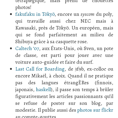
tétraplégique, mais prend de chouettes
photos!
fakufaku in Tōkyō
, encore un
syscom
du poly,
qui travaille aussi chez NEC mais à
Kawasaki, près de Tōkyō. Un européen, mais
qui se fond parfaitement au milieu de
Shibuya grâce à sa casquette rose.
Caltech ‘07
, aux États-Unis, où Sven, un pote
de classe, est parti pour jouer avec une
voiture auto-guidée et faire du surf.
Last Call for Boarding
, de 3f9b, ex-colloc ou
encore Mikaël, à choix. Quand il ne pratique
pas des langues étrangÈRes (finnois,
japonais,
haskell
), il passe son temps à brûler
figurativement les articles passionnants qu’il
se refuse de poster sur son blog, par
modestie. Il publie aussi des
photos sur flickr
au compte-gouttes.