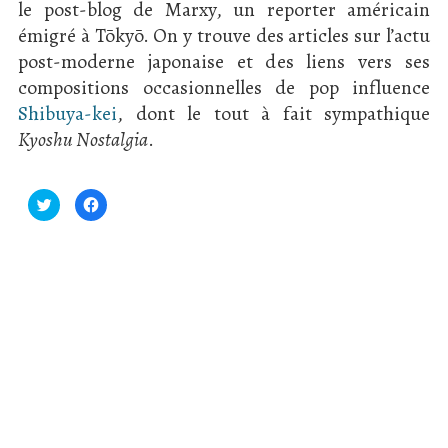
le post-blog de Marxy, un reporter américain
émigré à Tōkyō. On y trouve des articles sur l’actu
post-moderne japonaise et des liens vers ses
compositions occasionnelles de pop influence
Shibuya-kei
, dont le tout à fait sympathique
Kyoshu Nostalgia
.
Click
Click
to
to
share
share
on
on
Twitter
Facebook
(Opens
(Opens
in
in
new
new
window)
window)