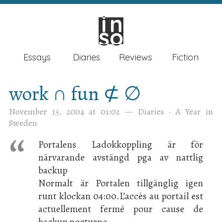
in
in
so
so
Essays
Diaries
Reviews
Fiction
work ∩ fun ⊄ ∅
November 13, 2004 at 01:02
—
Diaries
·
A Year in
Sweden
Portalens Ladokkoppling är för
närvarande avstängd pga av nattlig
backup
Normalt är Portalen tillgänglig igen
runt klockan 04:00.L’accès au portail est
actuellement fermé pour cause de
backup nocturne.